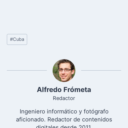
Etiquetas
#
Cuba
de
la
entrada:
Alfredo Frómeta
Redactor
Ingeniero informático y fotógrafo
aficionado. Redactor de contenidos
digitales desde 2011.