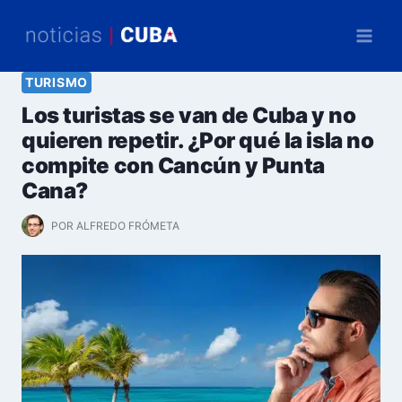
Saltar
al
contenido
TURISMO
Los turistas se van de Cuba y no
quieren repetir. ¿Por qué la isla no
compite con Cancún y Punta
Cana?
POR
ALFREDO FRÓMETA