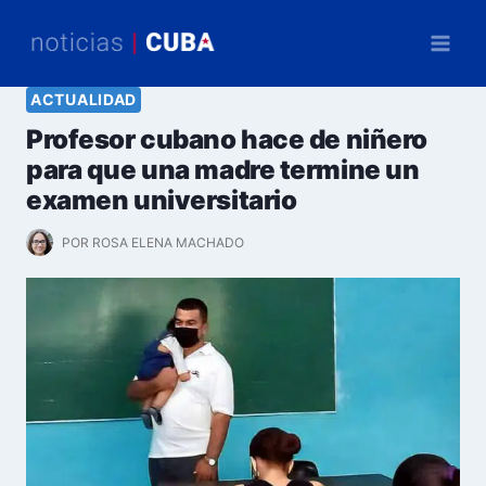
Saltar
al
contenido
ACTUALIDAD
Profesor cubano hace de niñero
para que una madre termine un
examen universitario
POR
ROSA ELENA MACHADO