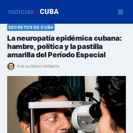
Saltar
al
contenido
SECRETOS DE CUBA
La neuropatía epidémica cubana:
hambre, política y la pastilla
amarilla del Período Especial
POR
ALFREDO FRÓMETA