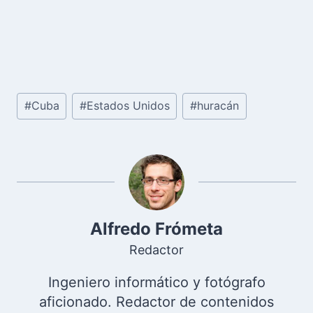
Etiquetas
#
Cuba
#
Estados Unidos
#
huracán
de
la
entrada:
Alfredo Frómeta
Redactor
Ingeniero informático y fotógrafo
aficionado. Redactor de contenidos