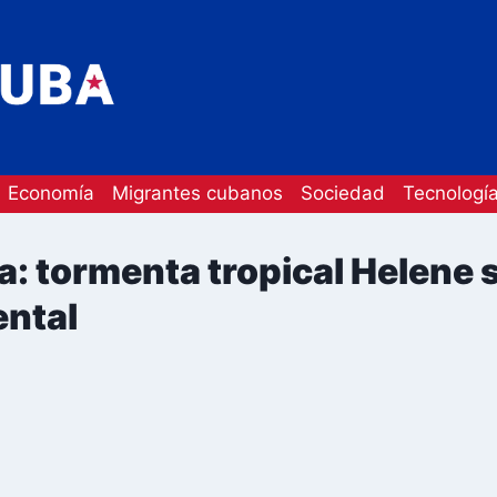
Economía
Migrantes cubanos
Sociedad
Tecnologí
a: tormenta tropical Helene s
ental