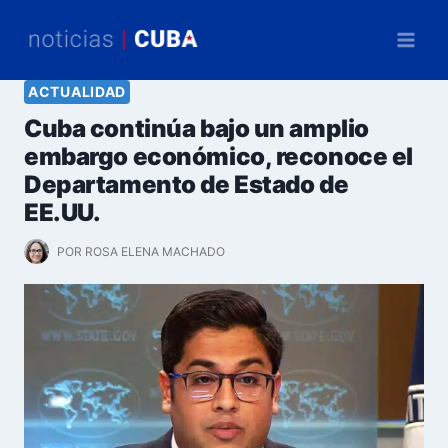
Saltar
al
contenido
ACTUALIDAD
Cuba continúa bajo un amplio
embargo económico, reconoce el
Departamento de Estado de
EE.UU.
POR
ROSA ELENA MACHADO