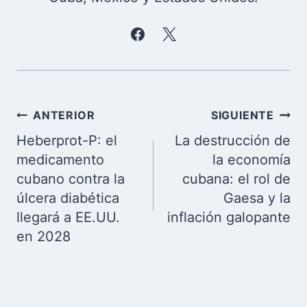
Navegación
ANTERIOR
SIGUIENTE
de
Heberprot-P: el
La destrucción de
entradas
medicamento
la economía
cubano contra la
cubana: el rol de
úlcera diabética
Gaesa y la
llegará a EE.UU.
inflación galopante
en 2028