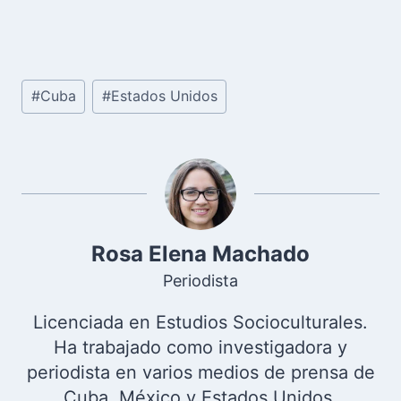
Etiquetas
#
Cuba
#
Estados Unidos
de
la
entrada:
Rosa Elena Machado
Periodista
Licenciada en Estudios Socioculturales.
Ha trabajado como investigadora y
periodista en varios medios de prensa de
Cuba, México y Estados Unidos.