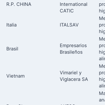
R.P. CHINA
International
pr
CATIC
hi
Me
Italia
ITALSAV
pr
hi
Me
Empresarios
pr
Brasil
Brasileños
hi
al
Me
Vimariel y
pr
Vietnam
Viglacera SA
hi
al
Ma
aná