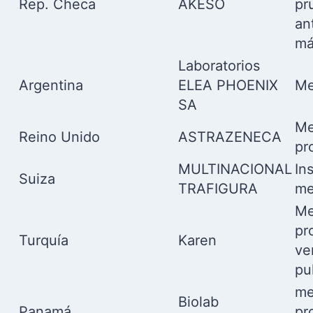
Rep. Checa
AKESO
pr
an
má
Laboratorios
Argentina
ELEA PHOENIX
Me
SA
Me
Reino Unido
ASTRAZENECA
pr
MULTINACIONAL
In
Suiza
TRAFIGURA
me
Me
pr
Turquía
Karen
ve
pu
me
Biolab
Panamá
pr