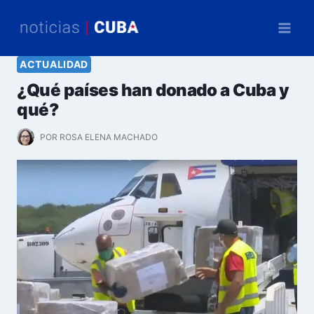
Saltar
al
contenido
ACTUALIDAD
¿Qué países han donado a Cuba y
qué?
POR
ROSA ELENA MACHADO