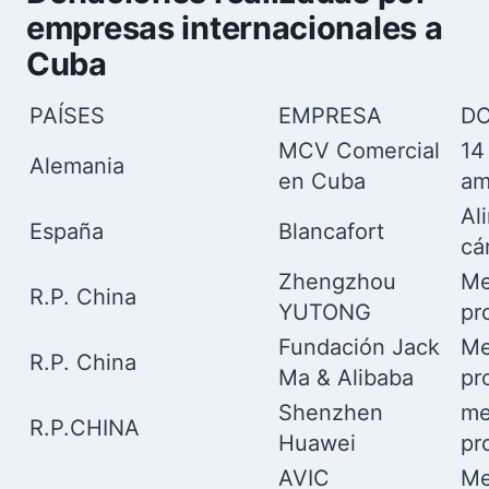
empresas internacionales a
Cuba
PAÍSES
EMPRESA
DO
MCV Comercial
14
Alemania
en Cuba
am
Al
España
Blancafort
cá
Zhengzhou
Me
R.P. China
YUTONG
pr
Fundación Jack
Me
R.P. China
Ma & Alibaba
pr
Shenzhen
me
R.P.CHINA
Huawei
pr
AVIC
Me