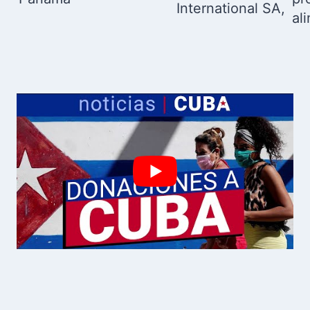
International SA,
al