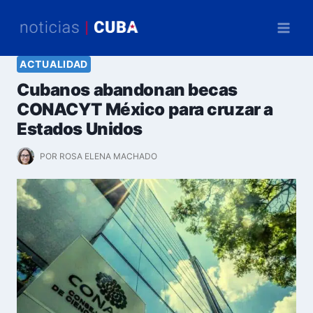
Saltar
al
contenido
ACTUALIDAD
Cubanos abandonan becas
CONACYT México para cruzar a
Estados Unidos
POR
ROSA ELENA MACHADO