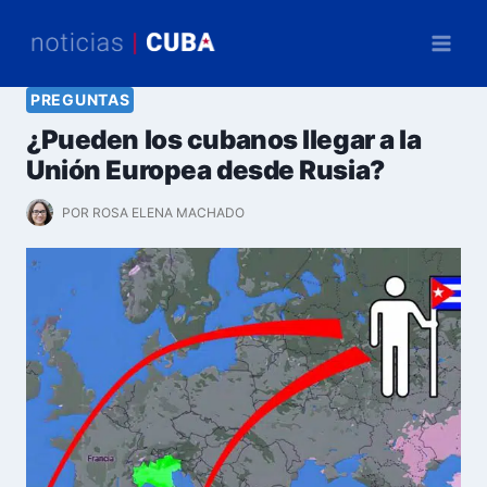
Saltar
al
contenido
PREGUNTAS
¿Pueden los cubanos llegar a la
Unión Europea desde Rusia?
POR
ROSA ELENA MACHADO