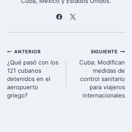
Cuba, México y Estados Unidos.
Navegación
ANTERIOR
SIGUIENTE
de
¿Qué pasó con los
Cuba: Modifican
entradas
121 cubanos
medidas de
detenidos en el
control sanitario
aeropuerto
para viajeros
griego?
internacionales