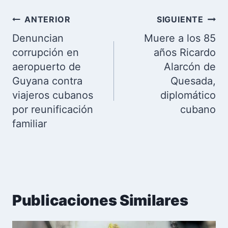
Navegación
ANTERIOR
SIGUIENTE
de
Denuncian
Muere a los 85
entradas
corrupción en
años Ricardo
aeropuerto de
Alarcón de
Guyana contra
Quesada,
viajeros cubanos
diplomático
por reunificación
cubano
familiar
Publicaciones Similares