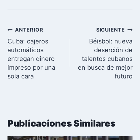
Navegación
ANTERIOR
SIGUIENTE
de
Cuba: cajeros
Béisbol: nueva
entradas
automáticos
deserción de
entregan dinero
talentos cubanos
impreso por una
en busca de mejor
sola cara
futuro
Publicaciones Similares