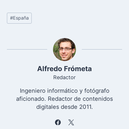
Etiquetas
#
España
de
la
entrada:
Alfredo Frómeta
Redactor
Ingeniero informático y fotógrafo
aficionado. Redactor de contenidos
digitales desde 2011.