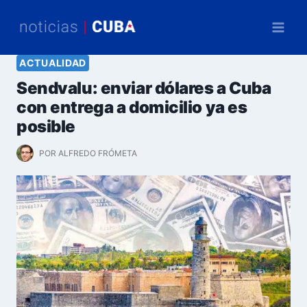
Saltar
al
contenido
ACTUALIDAD
Sendvalu: enviar dólares a Cuba
con entrega a domicilio ya es
posible
POR
ALFREDO FRÓMETA