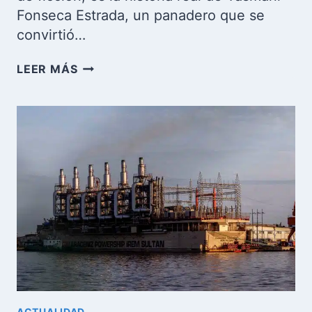
Fonseca Estrada, un panadero que se
convirtió…
EL
LEER MÁS
HÉRCULES
DE
CAMAGÜEY:
DE
PANADERO
A
LEYENDA
OLVIDADA
EN
CUBA
ACTUALIDAD