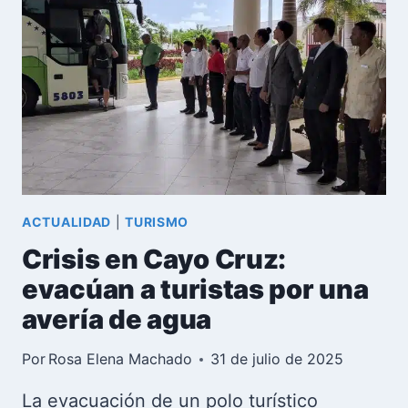
ÓMNIBUS
DEJA
DOS
MUERTOS
EN
CUBA
ACTUALIDAD
|
TURISMO
Crisis en Cayo Cruz:
evacúan a turistas por una
avería de agua
Por
Rosa Elena Machado
31 de julio de 2025
La evacuación de un polo turístico