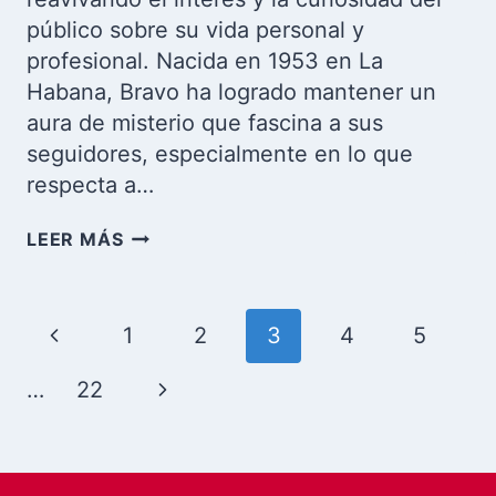
público sobre su vida personal y
profesional. Nacida en 1953 en La
Habana, Bravo ha logrado mantener un
aura de misterio que fascina a sus
seguidores, especialmente en lo que
respecta a…
LA
LEER MÁS
ENIGMÁTICA
IRELA
BRAVO:
Navegación
Página
1
2
3
4
5
UNA
de
ESTRELLA
anterior
CUBANA
Siguiente
…
22
página
QUE
página
DESAFÍA
EL
TIEMPO