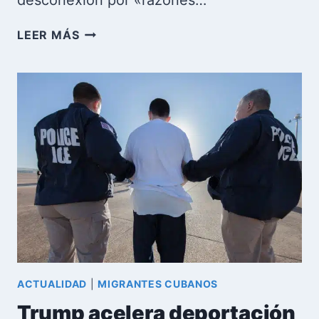
desconexión por «razones…
CUBA
LEER MÁS
PIERDE
240
MW:
SE
VA
PATANA
TURCA
DEL
PUERTO
DE
LA
HABANA
ACTUALIDAD
|
MIGRANTES CUBANOS
Trump acelera deportación