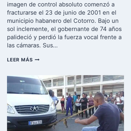
imagen de control absoluto comenzó a
fracturarse el 23 de junio de 2001 en el
municipio habanero del Cotorro. Bajo un
sol inclemente, el gobernante de 74 años
palideció y perdió la fuerza vocal frente a
las cámaras. Sus…
EL
LEER MÁS
EXPEDIENTE
MÉDICO
DE
FIDEL
CASTRO:
EL
MAYOR
SECRETO
DE
ESTADO