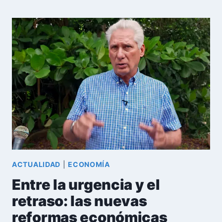
EN
EL
MUNDIAL
DE
1938:
LA
HAZAÑA
QUE
EL
FÚTBOL
DE
LA
ISLA
NO
PUDO
ACTUALIDAD
|
ECONOMÍA
REPETIR
Entre la urgencia y el
retraso: las nuevas
reformas económicas