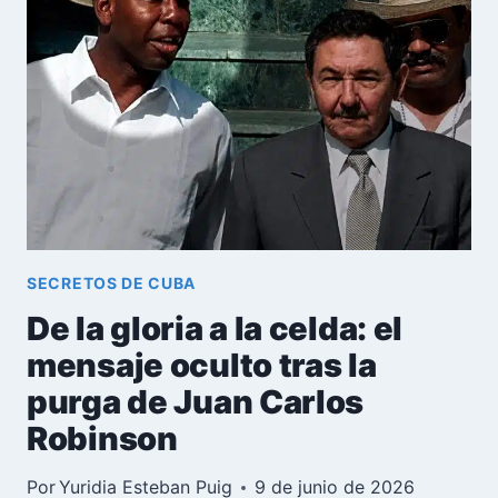
CHIVO
EXPIATORIO
DE
CUBA
EN
LA
INVASIÓN
DE
GRANADA
1983
SECRETOS DE CUBA
De la gloria a la celda: el
mensaje oculto tras la
purga de Juan Carlos
Robinson
Por
Yuridia Esteban Puig
9 de junio de 2026