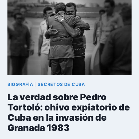
CUBANO
QUE
LLEVÓ
LA
GUERRA
FRÍA
AL
ESPACIO
BIOGRAFÍA
|
SECRETOS DE CUBA
La verdad sobre Pedro
Tortoló: chivo expiatorio de
Cuba en la invasión de
Granada 1983