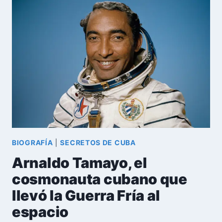
Y
EL
RETRASO:
LAS
NUEVAS
REFORMAS
ECONÓMICAS
ANUNCIADAS
EN
CUBA
BIOGRAFÍA
|
SECRETOS DE CUBA
Arnaldo Tamayo, el
cosmonauta cubano que
llevó la Guerra Fría al
espacio