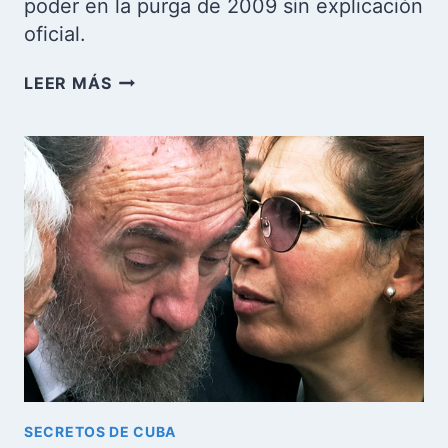
poder en la purga de 2009 sin explicación
oficial.
FERNANDO
LEER MÁS
REMÍREZ
DE
ESTENOZ:
EL
PODEROSO
DIPLOMÁTICO
CUBANO
BORRADO
EN
LA
PURGA
DE
2009
SECRETOS DE CUBA