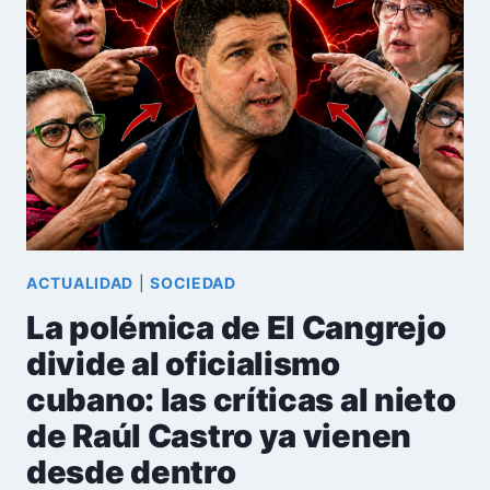
LA
CAÍDA
DEL
JOVEN
VICEPRESIDENTE
QUE
DIRIGIÓ
LA
BATALLA
DE
IDEAS
ACTUALIDAD
|
SOCIEDAD
La polémica de El Cangrejo
divide al oficialismo
cubano: las críticas al nieto
de Raúl Castro ya vienen
desde dentro