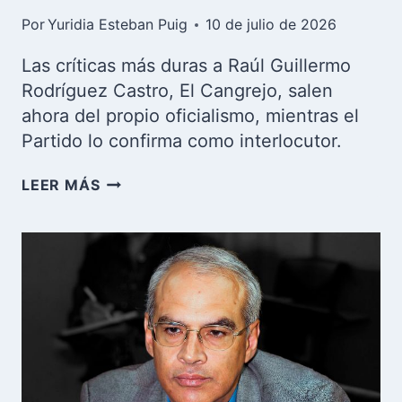
Por
Yuridia Esteban Puig
10 de julio de 2026
Las críticas más duras a Raúl Guillermo
Rodríguez Castro, El Cangrejo, salen
ahora del propio oficialismo, mientras el
Partido lo confirma como interlocutor.
LA
LEER MÁS
POLÉMICA
DE
EL
CANGREJO
DIVIDE
AL
OFICIALISMO
CUBANO:
LAS
CRÍTICAS