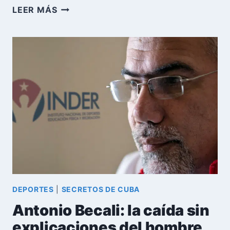
EL
LEER MÁS
PENTÁGONO
EVALUÓ
UN
ASALTO
AÉREO
CONTRA
CUBA:
LOS
HECHOS
DETRÁS
DE
LA
EXCLUSIVA
DE
CBS
DEPORTES
|
SECRETOS DE CUBA
Antonio Becali: la caída sin
explicaciones del hombre