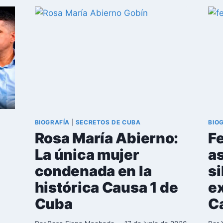
DE
LAS
176
MEDIDAS
ANUNCIADAS
POR
EL
GOBIERNO
CUBANO
BIOGRAFÍA
|
SECRETOS DE CUBA
BIO
Rosa María Abierno:
Fe
La única mujer
as
condenada en la
si
histórica Causa 1 de
ex
Cuba
C