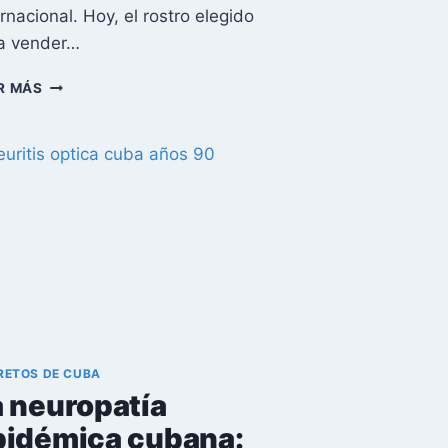
ernacional. Hoy, el rostro elegido
a vender…
EL
R MÁS
ASCENSO
DE
CARLOS
LUIS
JORGE
MÉNDEZ:
LA
NUEVA
ESTRATEGIA
ECONÓMICA
Y
DIPLOMÁTICA
DE
RETOS DE CUBA
CUBA
a neuropatía
pidémica cubana: