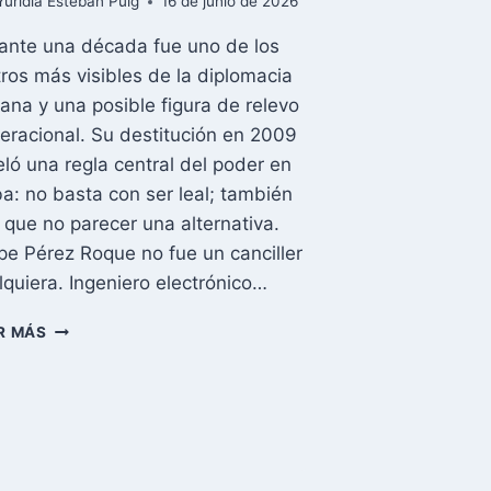
Yuridia Esteban Puig
16 de junio de 2026
ante una década fue uno de los
tros más visibles de la diplomacia
ana y una posible figura de relevo
eracional. Su destitución en 2009
eló una regla central del poder en
a: no basta con ser leal; también
 que no parecer una alternativa.
ipe Pérez Roque no fue un canciller
lquiera. Ingeniero electrónico…
FELIPE
R MÁS
PÉREZ
ROQUE:
ASCENSO,
CAÍDA
Y
SILENCIO
DEL