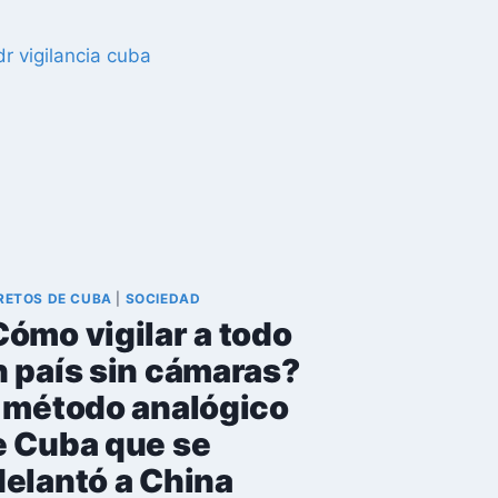
EPIDÉMICA
CUBANA:
HAMBRE,
POLÍTICA
Y
LA
PASTILLA
AMARILLA
DEL
PERÍODO
ESPECIAL
RETOS DE CUBA
|
SOCIEDAD
ómo vigilar a todo
n país sin cámaras?
l método analógico
e Cuba que se
delantó a China