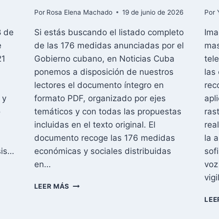
Por
Rosa Elena Machado
19 de junio de 2026
Por
8 de
Si estás buscando el listado completo
Ima
e
de las 176 medidas anunciadas por el
mas
21
Gobierno cubano, en Noticias Cuba
tel
ponemos a disposición de nuestros
las
lectores el documento íntegro en
rec
 y
formato PDF, organizado por ejes
apl
o
temáticos y con todas las propuestas
ras
incluidas en el texto original. El
rea
documento recoge las 176 medidas
la 
sis…
económicas y sociales distribuidas
sof
en…
voz
vig
DESCARGA
LEER MÁS
EL
LEE
LISTADO
COMPLETO