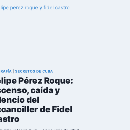
TODO
UN
PAÍS
SIN
CÁMARAS?
EL
MÉTODO
ANALÓGICO
DE
CUBA
QUE
GRAFÍA
|
SECRETOS DE CUBA
SE
lipe Pérez Roque:
ADELANTÓ
A
censo, caída y
CHINA
lencio del
canciller de Fidel
astro