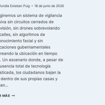
Yuridia Esteban Puig
18 de junio de 2026
ginemos un sistema de vigilancia
iva sin circuitos cerrados de
evisión, sin drones sobrevolando
 calles, sin algoritmos de
onocimiento facial y sin
icaciones gubernamentales
treando la ubicación en tiempo
l. Un escenario donde, a pesar de
ausencia total de tecnología
isticada, los ciudadanos bajan la
 dentro de sus propias casas y
ilan…
¿CÓMO
R MÁS
VIGILAR
A