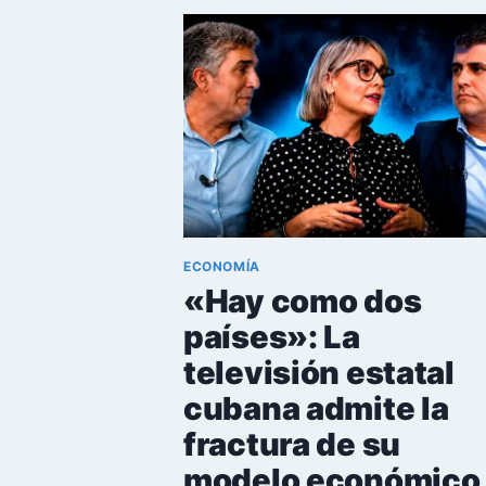
CUBA:
MERCADO
BAJO
CONTROL
ESTATAL
Y
SIN
APERTURA
POLÍTICA
ECONOMÍA
«Hay como dos
países»: La
televisión estatal
cubana admite la
fractura de su
modelo económico