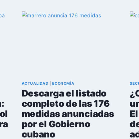
CAPITALISMO
CUBANO:
QUIÉNES
COMPRARÁN
EL
PAÍS
TRAS
LAS
176
MEDIDAS
ACTUALIDAD
|
ECONOMÍA
SEC
Descarga el listado
¿C
:
completo de las 176
u
ol
medidas anunciadas
E
ra
por el Gobierno
d
cubano
a