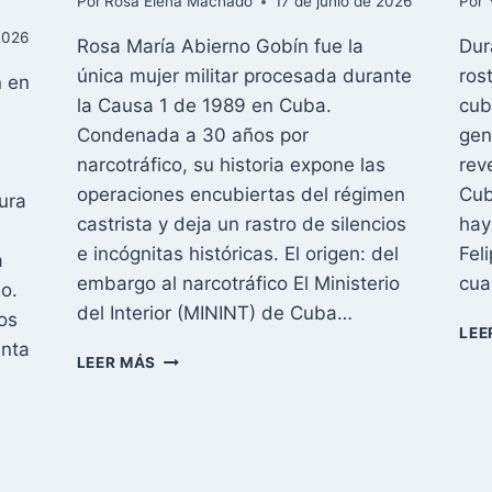
Por
Rosa Elena Machado
17 de junio de 2026
Por
2026
Rosa María Abierno Gobín fue la
Dur
única mujer militar procesada durante
ros
n en
la Causa 1 de 1989 en Cuba.
cub
Condenada a 30 años por
gen
narcotráfico, su historia expone las
rev
operaciones encubiertas del régimen
Cub
ura
castrista y deja un rastro de silencios
hay
e incógnitas históricas. El origen: del
Fel
a
embargo al narcotráfico El Ministerio
cua
o.
del Interior (MININT) de Cuba…
os
LEE
enta
ROSA
LEER MÁS
MARÍA
ABIERNO:
LA
ÚNICA
MUJER