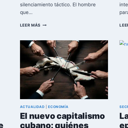
silenciamiento táctico. El hombre
int
que…
par
EL
LEER MÁS
LEE
EXTRAÑO
CASO
DE
EDUARDO
RODRÍGUEZ
DÁVILA:
EL
MINISTRO
CUBANO
CONTENIDO
POR
SU
POPULARIDAD
ACTUALIDAD
|
ECONOMÍA
SEC
El nuevo capitalismo
L
e
cubano: quiénes
e