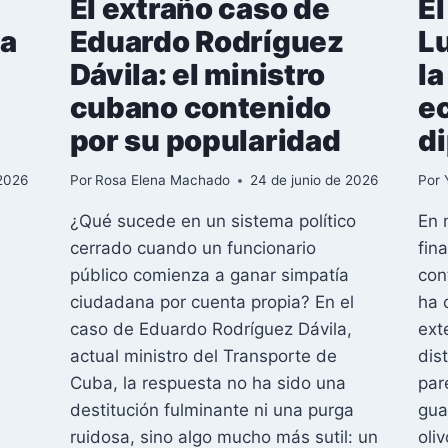
El extraño caso de
El
sa
Eduardo Rodríguez
L
Dávila: el ministro
la
cubano contenido
e
por su popularidad
d
 2026
Por
Rosa Elena Machado
24 de junio de 2026
Por
¿Qué sucede en un sistema político
En 
cerrado cuando un funcionario
fin
público comienza a ganar simpatía
con
ciudadana por cuenta propia? En el
ha 
caso de Eduardo Rodríguez Dávila,
ext
actual ministro del Transporte de
dis
Cuba, la respuesta no ha sido una
par
destitución fulminante ni una purga
gua
ruidosa, sino algo mucho más sutil: un
oli