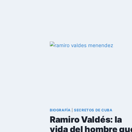
LA
CAUSA
1:
LA
HISTORIA
DE
EDUARDO
DÍAZ
IZQUIERDO
BIOGRAFÍA
|
SECRETOS DE CUBA
Ramiro Valdés: la
vida del hombre qu