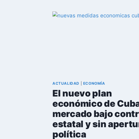
LA
VIDA
DEL
HOMBRE
QUE
CONSTRUYÓ
EL
APARATO
REPRESIVO
CUBANO
ACTUALIDAD
|
ECONOMÍA
El nuevo plan
económico de Cuba
mercado bajo contr
estatal y sin apertu
política