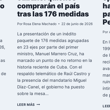
to
comprarán el país
ha
tras las 176 medidas
pa
P
Por
Rosa Elena Machado
22 de junio de 2026
Por
La presentación de un inédito
sa
paquete de 176 medidas agrupadas
En 
26,
en 23 ejes por parte del primer
199
ministro, Manuel Marrero Cruz, ha
de 
das
marcado un punto de no retorno en la
rec
historia reciente de Cuba. Con el
ava
o de
respaldo telemático de Raúl Castro y
man
la presencia del mandatario Miguel
rui
Díaz-Canel, el gobierno ha puesto
ínt
sobre la mesa…
de 
EL
LEER MÁS
LEE
NUEVO