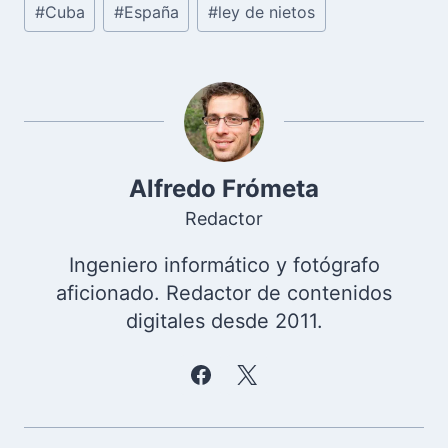
#
Cuba
#
España
#
ley de nietos
de
la
entrada:
Alfredo Frómeta
Redactor
Ingeniero informático y fotógrafo
aficionado. Redactor de contenidos
digitales desde 2011.