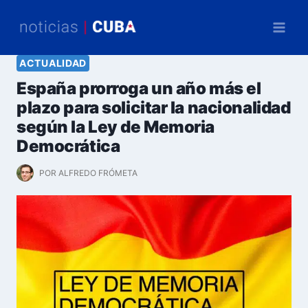
Saltar
al
contenido
ACTUALIDAD
España prorroga un año más el
plazo para solicitar la nacionalidad
según la Ley de Memoria
Democrática
POR
ALFREDO FRÓMETA