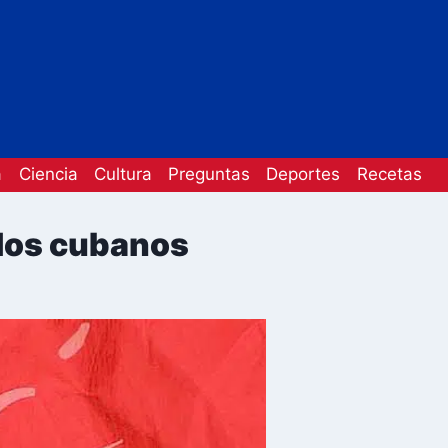
a
Ciencia
Cultura
Preguntas
Deportes
Recetas
 los cubanos