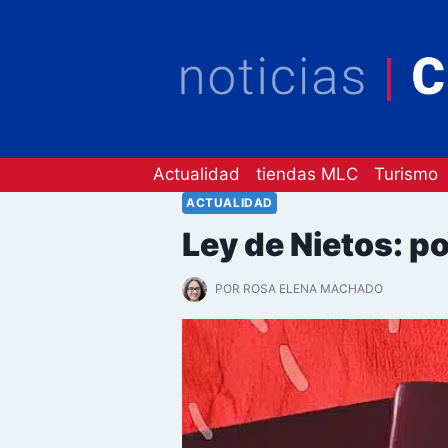
Saltar
al
contenido
Actualidad
tiendas MLC
Turismo
ACTUALIDAD
Ley de Nietos: p
POR
ROSA ELENA MACHADO