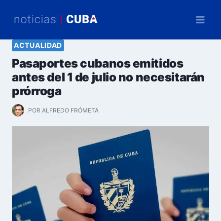
Saltar
al
contenido
ACTUALIDAD
Pasaportes cubanos emitidos
antes del 1 de julio no necesitarán
prórroga
POR
ALFREDO FRÓMETA