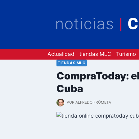
Saltar
al
contenido
Actualidad
tiendas MLC
Turismo
TIENDAS MLC
CompraToday: el 
Cuba
POR
ALFREDO FRÓMETA