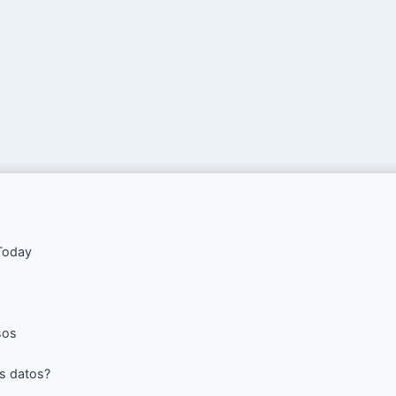
aToday
sos
s datos?