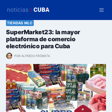
Saltar
al
contenido
TIENDAS MLC
SuperMarket23: la mayor
plataforma de comercio
electrónico para Cuba
POR
ALFREDO FRÓMETA