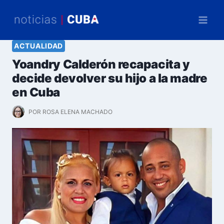
Saltar
al
contenido
ACTUALIDAD
Yoandry Calderón recapacita y
decide devolver su hijo a la madre
en Cuba
POR
ROSA ELENA MACHADO