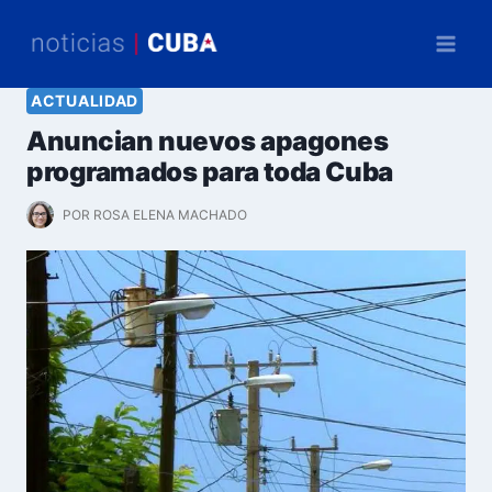
Saltar
al
contenido
ACTUALIDAD
Anuncian nuevos apagones
programados para toda Cuba
POR
ROSA ELENA MACHADO