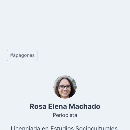
Etiquetas
#
apagones
de
la
entrada:
Rosa Elena Machado
Periodista
Licenciada en Estudios Socioculturales.