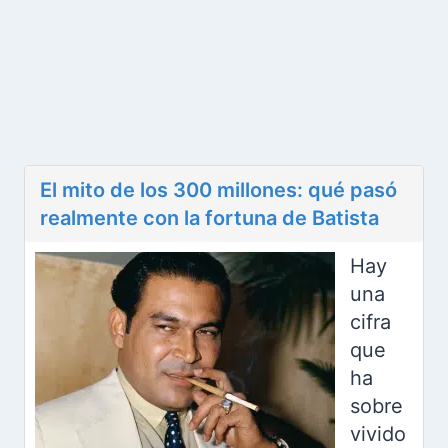
El mito de los 300 millones: qué pasó
realmente con la fortuna de Batista
Hay
una
cifra
que
ha
sobre
vivido