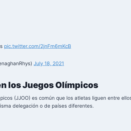
cs
pic.twitter.com/2jnFm6mKcB
enaghanRhys)
July 18, 2021
n los Juegos Olímpicos
icos (JJOO) es común que los atletas liguen entre ello
sma delegación o de países diferentes.