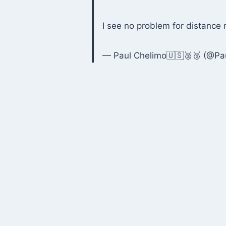
I see no problem for distance
— Paul Chelimo🇺🇸🥈🥉 (@Pa