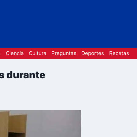
a
Ciencia
Cultura
Preguntas
Deportes
Recetas
s durante