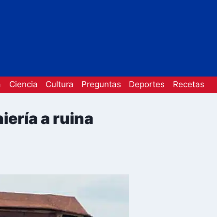
a
Ciencia
Cultura
Preguntas
Deportes
Recetas
iería a ruina