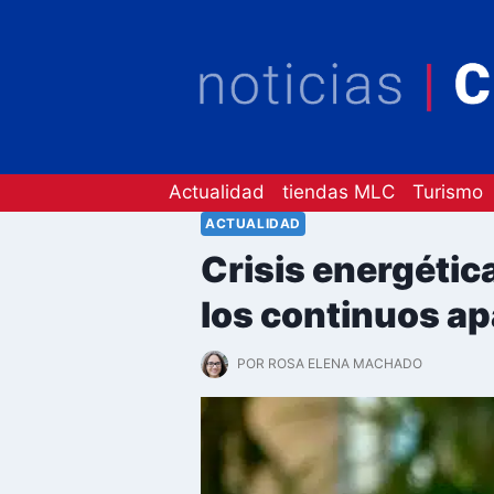
Saltar
al
contenido
Actualidad
tiendas MLC
Turismo
ACTUALIDAD
Crisis energétic
los continuos a
POR
ROSA ELENA MACHADO