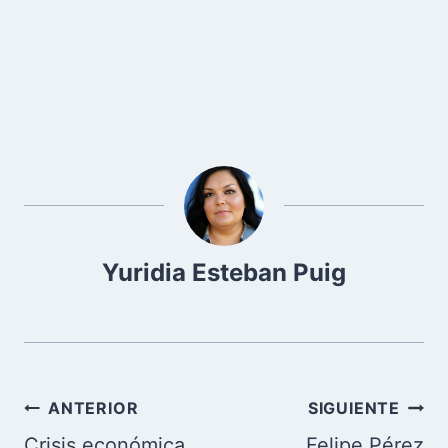
Yuridia Esteban Puig
Navegación
ANTERIOR
SIGUIENTE
de
Crisis económica
Felipe Pérez