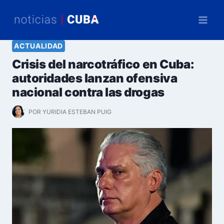
Saltar
al
contenido
ACTUALIDAD
Crisis del narcotráfico en Cuba:
autoridades lanzan ofensiva
nacional contra las drogas
POR
YURIDIA ESTEBAN PUIG