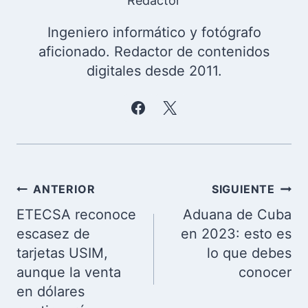
Redactor
Ingeniero informático y fotógrafo
aficionado. Redactor de contenidos
digitales desde 2011.
Navegación
ANTERIOR
SIGUIENTE
de
ETECSA reconoce
Aduana de Cuba
entradas
escasez de
en 2023: esto es
tarjetas USIM,
lo que debes
aunque la venta
conocer
en dólares