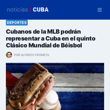
Saltar
al
contenido
DEPORTES
Cubanos de la MLB podrán
representar a Cuba en el quinto
Clásico Mundial de Béisbol
POR
ALFREDO FRÓMETA