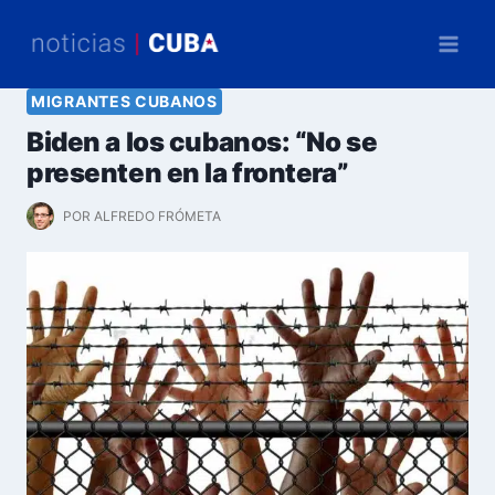
Saltar
al
contenido
MIGRANTES CUBANOS
Biden a los cubanos: “No se
presenten en la frontera”
POR
ALFREDO FRÓMETA