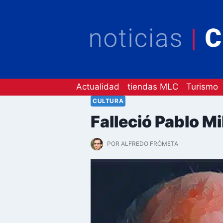
Saltar
al
contenido
Actualidad
tiendas MLC
Turismo
CULTURA
Falleció Pablo M
POR
ALFREDO FRÓMETA