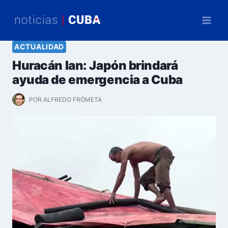
Saltar
al
contenido
ACTUALIDAD
Huracán Ian: Japón brindará
ayuda de emergencia a Cuba
POR
ALFREDO FRÓMETA