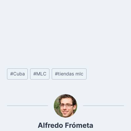
Etiquetas
#
Cuba
#
MLC
#
tiendas mlc
de
la
entrada:
Alfredo Frómeta