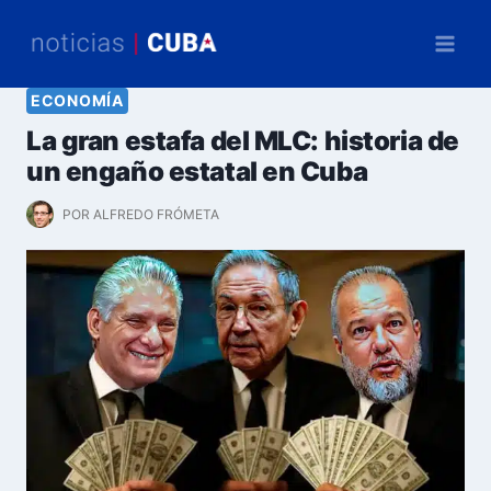
Saltar
al
contenido
ECONOMÍA
La gran estafa del MLC: historia de
un engaño estatal en Cuba
POR
ALFREDO FRÓMETA