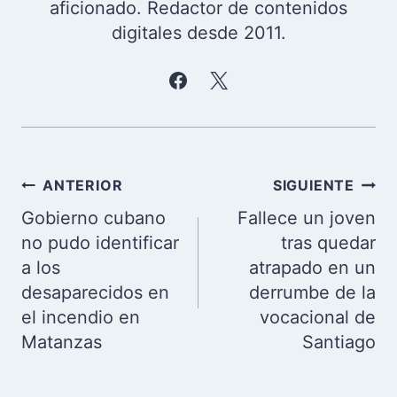
aficionado. Redactor de contenidos
digitales desde 2011.
Navegación
ANTERIOR
SIGUIENTE
de
Gobierno cubano
Fallece un joven
entradas
no pudo identificar
tras quedar
a los
atrapado en un
desaparecidos en
derrumbe de la
el incendio en
vocacional de
Matanzas
Santiago