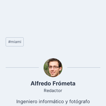
Etiquetas
#
miami
de
la
entrada:
Alfredo Frómeta
Redactor
Ingeniero informático y fotógrafo