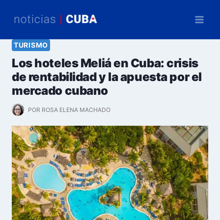
Saltar
al
contenido
TURISMO
Los hoteles Meliá en Cuba: crisis
de rentabilidad y la apuesta por el
mercado cubano
POR
ROSA ELENA MACHADO