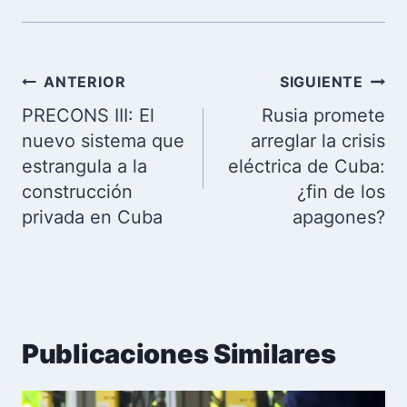
Navegación
ANTERIOR
SIGUIENTE
de
PRECONS III: El
Rusia promete
entradas
nuevo sistema que
arreglar la crisis
estrangula a la
eléctrica de Cuba:
construcción
¿fin de los
privada en Cuba
apagones?
Publicaciones Similares