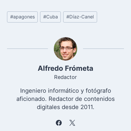
Etiquetas
#
apagones
#
Cuba
#
Díaz-Canel
de
la
entrada:
Alfredo Frómeta
Redactor
Ingeniero informático y fotógrafo
aficionado. Redactor de contenidos
digitales desde 2011.