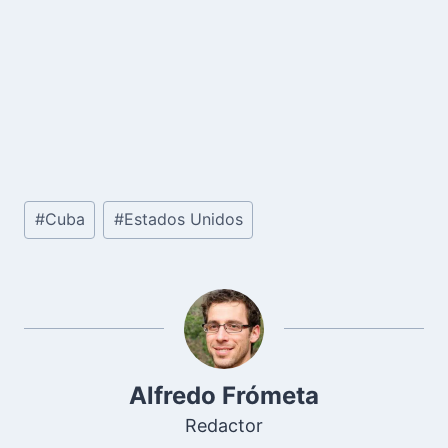
Etiquetas
#
Cuba
#
Estados Unidos
de
la
entrada:
Alfredo Frómeta
Redactor