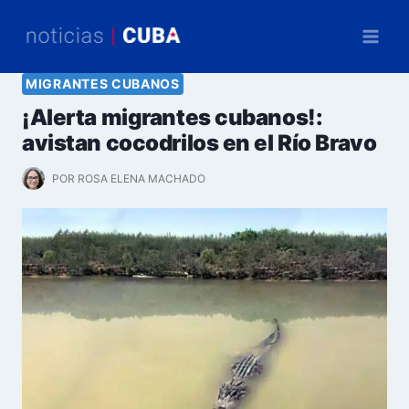
Saltar
al
contenido
MIGRANTES CUBANOS
¡Alerta migrantes cubanos!:
avistan cocodrilos en el Río Bravo
POR
ROSA ELENA MACHADO