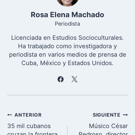
Rosa Elena Machado
Periodista
Licenciada en Estudios Socioculturales.
Ha trabajado como investigadora y
periodista en varios medios de prensa de
Cuba, México y Estados Unidos.
Navegación
ANTERIOR
SIGUIENTE
de
35 mil cubanos
Músico César
entradas
cruzan la frontera
Pedroso, director