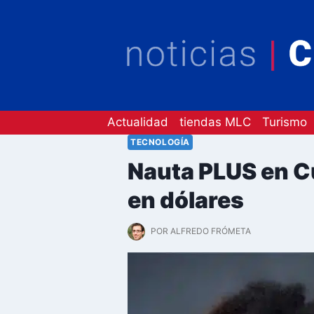
Saltar
al
contenido
Actualidad
tiendas MLC
Turismo
TECNOLOGÍA
Nauta PLUS en Cu
en dólares
POR
ALFREDO FRÓMETA