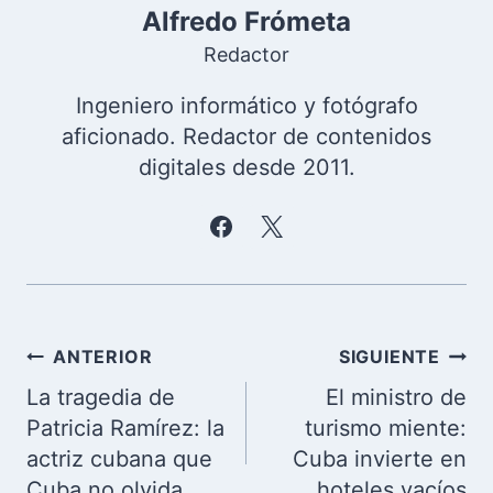
Alfredo Frómeta
Redactor
Ingeniero informático y fotógrafo
aficionado. Redactor de contenidos
digitales desde 2011.
Navegación
ANTERIOR
SIGUIENTE
de
La tragedia de
El ministro de
entradas
Patricia Ramírez: la
turismo miente:
actriz cubana que
Cuba invierte en
Cuba no olvida
hoteles vacíos