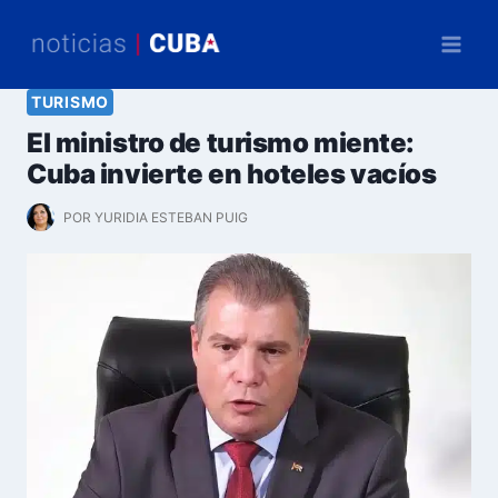
Saltar
al
contenido
TURISMO
El ministro de turismo miente:
Cuba invierte en hoteles vacíos
POR
YURIDIA ESTEBAN PUIG