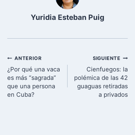
Yuridia Esteban Puig
Navegación
ANTERIOR
SIGUIENTE
de
¿Por qué una vaca
Cienfuegos: la
entradas
es más “sagrada”
polémica de las 42
que una persona
guaguas retiradas
en Cuba?
a privados