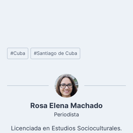
Etiquetas
#
Cuba
#
Santiago de Cuba
de
la
entrada:
Rosa Elena Machado
Periodista
Licenciada en Estudios Socioculturales.