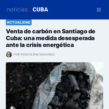
Saltar
al
contenido
ACTUALIDAD
Venta de carbón en Santiago de
Cuba: una medida desesperada
ante la crisis energética
POR
ROSA ELENA MACHADO