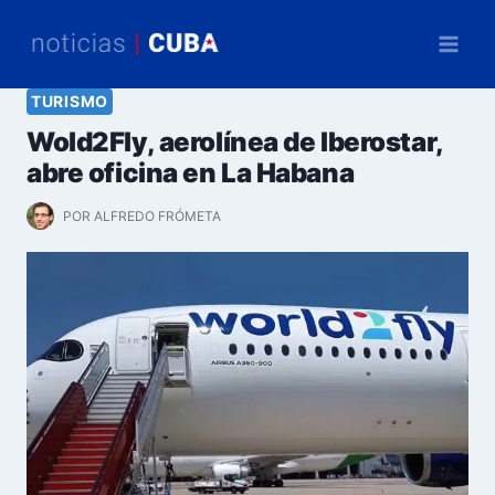
Saltar
al
contenido
TURISMO
Wold2Fly, aerolínea de Iberostar,
abre oficina en La Habana
POR
ALFREDO FRÓMETA