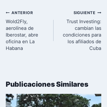
Navegación
ANTERIOR
SIGUIENTE
de
Wold2Fly,
Trust Investing:
entradas
aerolínea de
cambian las
Iberostar, abre
condiciones para
oficina en La
los afiliados de
Habana
Cuba
Publicaciones Similares