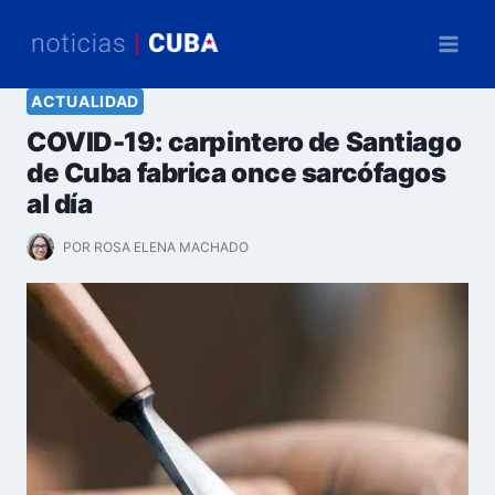
Saltar
al
contenido
ACTUALIDAD
COVID-19: carpintero de Santiago
de Cuba fabrica once sarcófagos
al día
POR
ROSA ELENA MACHADO