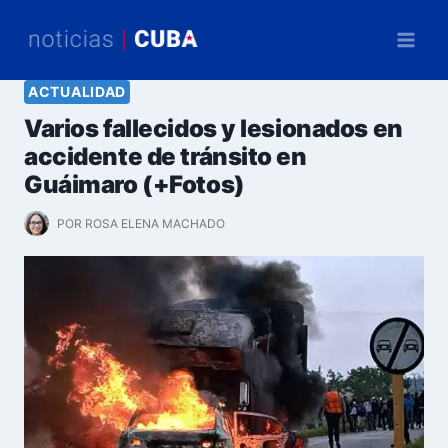
Saltar
al
contenido
ACTUALIDAD
Varios fallecidos y lesionados en
accidente de tránsito en
Guáimaro (+Fotos)
POR
ROSA ELENA MACHADO