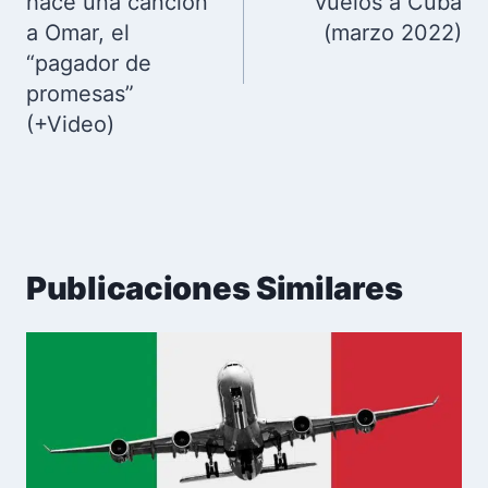
entradas
hace una canción
vuelos a Cuba
a Omar, el
(marzo 2022)
“pagador de
promesas”
(+Video)
Publicaciones Similares