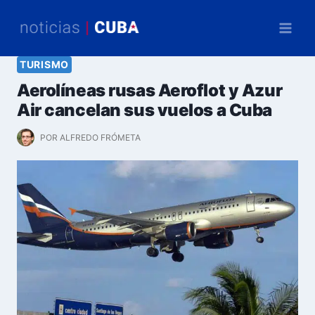
Saltar
al
contenido
TURISMO
Aerolíneas rusas Aeroflot y Azur
Air cancelan sus vuelos a Cuba
POR
ALFREDO FRÓMETA