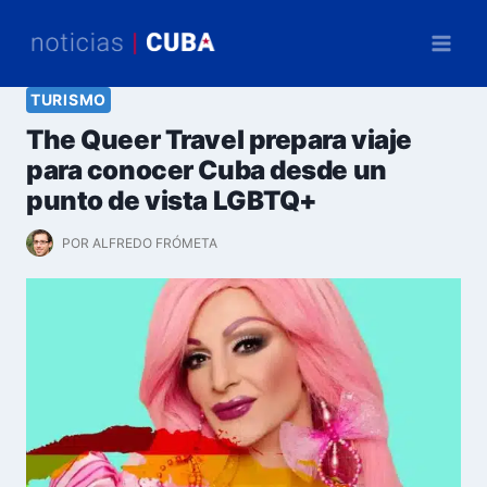
Saltar
al
contenido
TURISMO
The Queer Travel prepara viaje
para conocer Cuba desde un
punto de vista LGBTQ+
POR
ALFREDO FRÓMETA