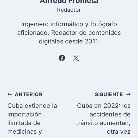
Alfredo Frómeta
Redactor
Ingeniero informático y fotógrafo
aficionado. Redactor de contenidos
digitales desde 2011.
Navegación
ANTERIOR
SIGUIENTE
de
Cuba extiende la
Cuba en 2022: los
entradas
importación
accidentes de
ilimitada de
tránsito aumentan,
medicinas y
otra vez