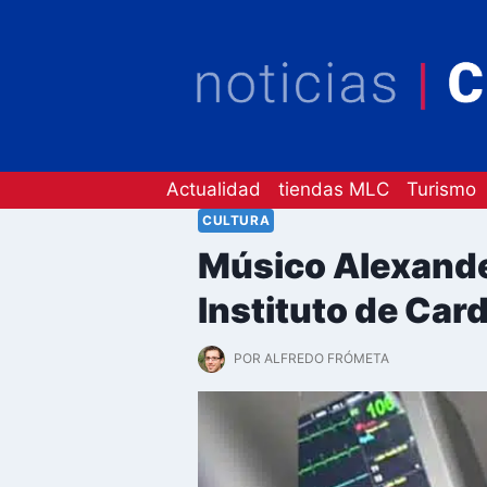
Saltar
al
contenido
Actualidad
tiendas MLC
Turismo
CULTURA
Músico Alexander
Instituto de Card
POR
ALFREDO FRÓMETA