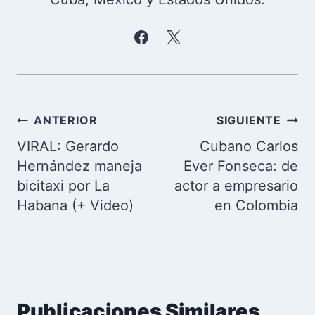
Navegación
ANTERIOR
SIGUIENTE
de
VIRAL: Gerardo
Cubano Carlos
entradas
Hernández maneja
Ever Fonseca: de
bicitaxi por La
actor a empresario
Habana (+ Video)
en Colombia
Publicaciones Similares