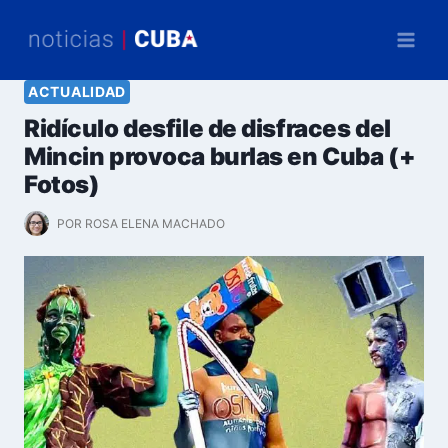
Saltar
al
contenido
ACTUALIDAD
Ridículo desfile de disfraces del
Mincin provoca burlas en Cuba (+
Fotos)
POR
ROSA ELENA MACHADO