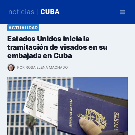
Saltar
al
contenido
ACTUALIDAD
Estados Unidos inicia la
tramitación de visados en su
embajada en Cuba
POR
ROSA ELENA MACHADO