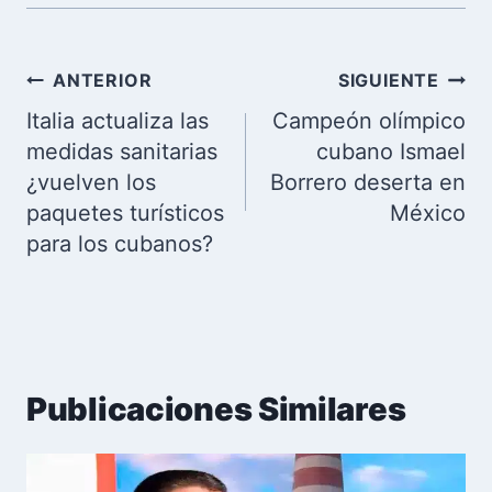
Navegación
ANTERIOR
SIGUIENTE
de
Italia actualiza las
Campeón olímpico
entradas
medidas sanitarias
cubano Ismael
¿vuelven los
Borrero deserta en
paquetes turísticos
México
para los cubanos?
Publicaciones Similares