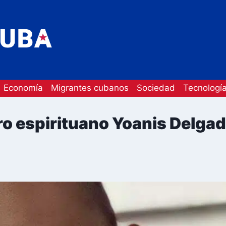
Economía
Migrantes cubanos
Sociedad
Tecnologí
ro espirituano Yoanis Delgad