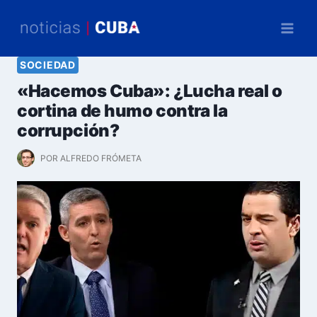
Saltar
al
contenido
SOCIEDAD
«Hacemos Cuba»: ¿Lucha real o
cortina de humo contra la
corrupción?
POR
ALFREDO FRÓMETA