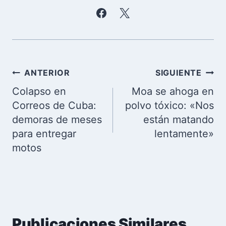
Navegación
ANTERIOR
SIGUIENTE
de
Colapso en
Moa se ahoga en
entradas
Correos de Cuba:
polvo tóxico: «Nos
demoras de meses
están matando
para entregar
lentamente»
motos
Publicaciones Similares